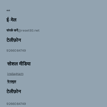
संपर्क
ई-मेल
संपर्क करें@reset93.net
टेलीफ़ोन
9266084749
सोशल मीडिया
Instagram
फेसबुक
टेलीफ़ोन
9266084749