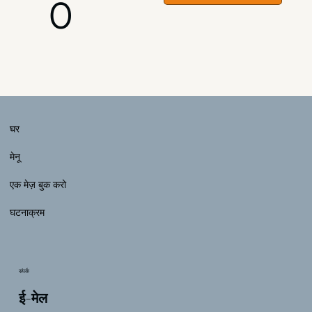
0
घर
मेनू
एक मेज़ बुक करो
घटनाक्रम
संपर्क
ई-मेल