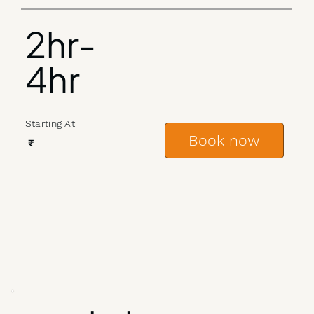
2hr-
4hr
Starting At
Book now
₹