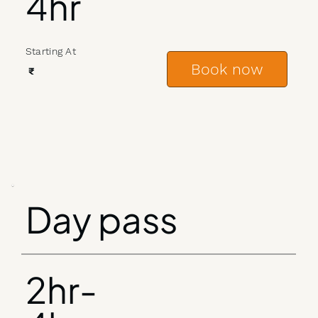
4hr
Starting At
Book now
₹
Day pass
2hr-