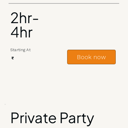
2hr-
4hr
Starting At
Book now
₹
Private Party