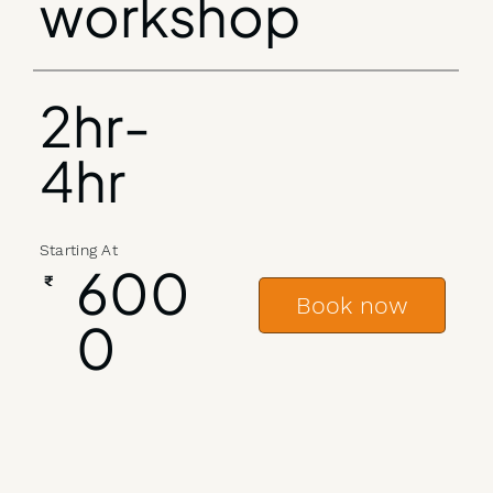
workshop
2hr-
4hr
Starting At
600
₹
Book now
0