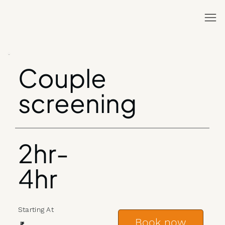
Couple
screening
2hr-
4hr
Starting At
Book now
₹