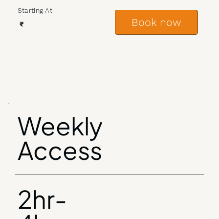
Starting At
Book now
₹
Weekly
Access
2hr-