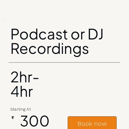
Podcast or DJ
Recordings
2hr-
4hr
Starting At
300
₹
Book now