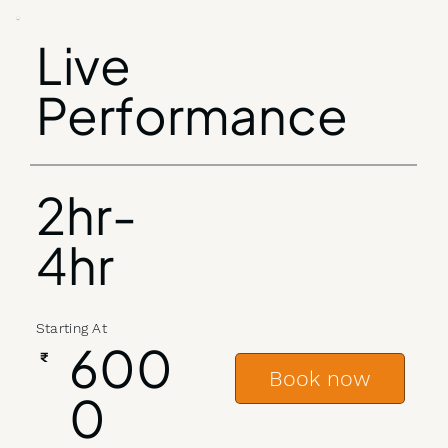
Live
Performance
2hr-
4hr
Starting At
600
₹
Book now
0