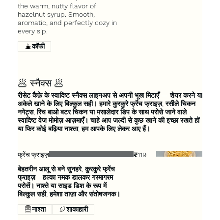
the warm, nutty flavor of
hazelnut syrup. Smooth,
aromatic, and perfectly cozy in
every sip.
कॉफी
🥟 स्नैक्स 🥟
रीसेट कैफ़े के स्वादिष्ट स्नैक्स लाइनअप से अपनी भूख मिटाएँ — शेयर करने या
अकेले खाने के लिए बिल्कुल सही। हमारे कुरकुरे फ्रेंच फ्राइज़, रसीले चिकन
नगेट्स, रिच बाओ बटर चिकन या मसालेदार डिप के साथ परोसे जाने वाले
स्वादिष्ट वेज मोमोज़ आज़माएँ। चाहे आप जल्दी से कुछ खाने की इच्छा रखते हों
या फिर कोई बढ़िया नाश्ता, हम आपके लिए लेकर आए हैं।
फ्रेंच फ्राइज़
₹119
बेहतरीन आलू से बने सुनहरे, कुरकुरे फ्रेंच
फ्राइज़ - हल्का नमक डालकर गरमागरम
परोसें। नाश्ते या साइड डिश के रूप में
बिल्कुल सही, हमेशा ताज़ा और संतोषजनक।
नाश्ता
शाकाहारी