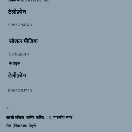
संपर्क करें@reset93.net
टेलीफ़ोन
9266084749
सोशल मीडिया
Instagram
फेसबुक
टेलीफ़ोन
9266084749
पता
पहली मंजिल, कॉर्नर मार्केट, 45, मालवीय नगर
रोड (निकटतम मेट्रो