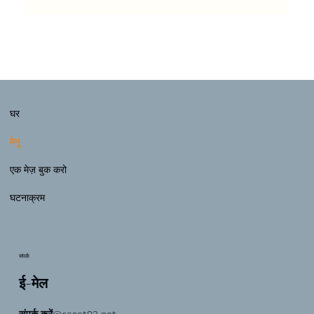
घर
मेनू
एक मेज़ बुक करो
घटनाक्रम
संपर्क
ई-मेल