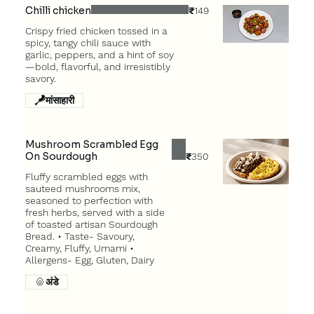
Chilli chicken
₹149
Crispy fried chicken tossed in a
spicy, tangy chili sauce with
garlic, peppers, and a hint of soy
—bold, flavorful, and irresistibly
savory.
मांसाहारी
Mushroom Scrambled Egg
On Sourdough
₹350
Fluffy scrambled eggs with
sauteed mushrooms mix,
seasoned to perfection with
fresh herbs, served with a side
of toasted artisan Sourdough
Bread. • Taste- Savoury,
Creamy, Fluffy, Umami •
Allergens- Egg, Gluten, Dairy
अंडे