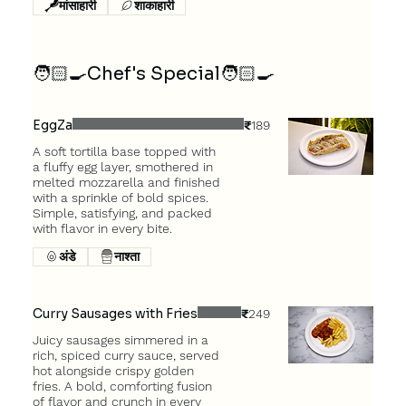
मांसाहारी
शाकाहारी
🧑🏻‍🍳Chef's Special🧑🏻‍🍳
EggZa
₹189
A soft tortilla base topped with
a fluffy egg layer, smothered in
melted mozzarella and finished
with a sprinkle of bold spices.
Simple, satisfying, and packed
with flavor in every bite.
अंडे
नाश्ता
Curry Sausages with Fries
₹249
Juicy sausages simmered in a
rich, spiced curry sauce, served
hot alongside crispy golden
fries. A bold, comforting fusion
of flavor and crunch in every