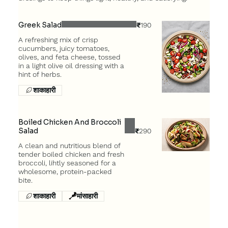
Greek Salad
₹190
A refreshing mix of crisp
cucumbers, juicy tomatoes,
olives, and feta cheese, tossed
in a light olive oil dressing with a
hint of herbs.
शाकाहारी
Boiled Chicken And Broccoli
Salad
₹290
A clean and nutritious blend of
tender boiled chicken and fresh
broccoli, lihtly seasoned for a
wholesome, protein-packed
शाकाहारी
मांसाहारी