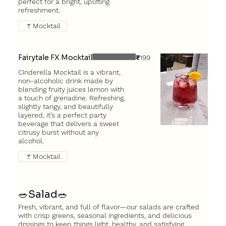
perfect for a bright, uplifting
refreshment.
Mocktail
Fairytale FX Mocktail
₹199
Cinderella Mocktail is a vibrant,
non-alcoholic drink made by
blending fruity juices lemon with
a touch of grenadine. Refreshing,
slightly tangy, and beautifully
layered, it’s a perfect party
beverage that delivers a sweet
citrusy burst without any
alcohol.
Mocktail
🥗Salad🥗
Fresh, vibrant, and full of flavor—our salads are crafted
with crisp greens, seasonal ingredients, and delicious