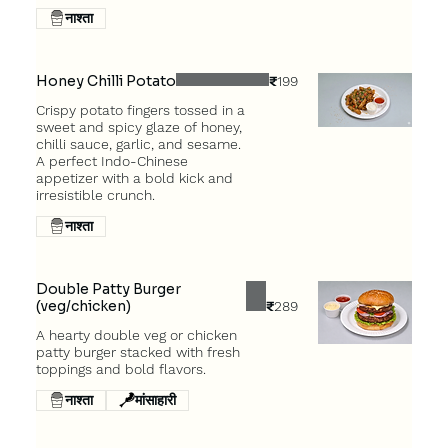
नाश्ता
Honey Chilli Potato
₹199
Crispy potato fingers tossed in a
sweet and spicy glaze of honey,
chilli sauce, garlic, and sesame.
A perfect Indo-Chinese
appetizer with a bold kick and
irresistible crunch.
नाश्ता
Double Patty Burger
(veg/chicken)
₹289
A hearty double veg or chicken
patty burger stacked with fresh
नाश्ता
मांसाहारी