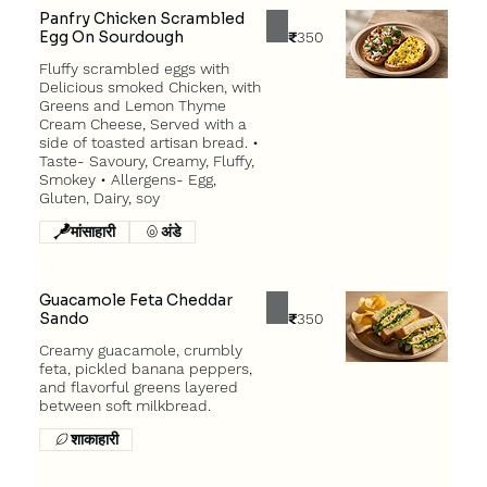
Panfry Chicken Scrambled
Egg On Sourdough
₹350
Fluffy scrambled eggs with
Delicious smoked Chicken, with
Greens and Lemon Thyme
Cream Cheese, Served with a
side of toasted artisan bread. •
Taste- Savoury, Creamy, Fluffy,
Smokey • Allergens- Egg,
Gluten, Dairy, soy
मांसाहारी
अंडे
Guacamole Feta Cheddar
Sando
₹350
Creamy guacamole, crumbly
feta, pickled banana peppers,
and flavorful greens layered
between soft milkbread.
शाकाहारी