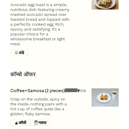
Avocado egg toast is a simple,
nutritious dish featuring creamy
mashed avocado spread over
toasted bread and topped with
a perfectly cooked egg. Rich,
savory, and satisfying, it’s a
popular choice for a
wholesome breakfast or light
meal.
अंडे
कॉम्बो ऑफर
Coffee+Samosa (2 pieces)
₹159
Crisp on the outside, spicy on
the inside-nothing pairs with a
hot cup of coffee quite like a
golden, flaky samosa.
कॉफी
नाश्ता