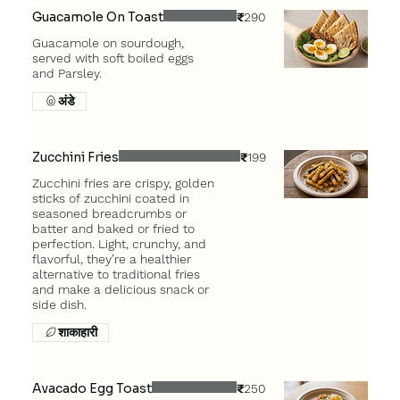
Guacamole On Toast
₹290
Guacamole on sourdough,
served with soft boiled eggs
and Parsley.
अंडे
Zucchini Fries
₹199
Zucchini fries are crispy, golden
sticks of zucchini coated in
seasoned breadcrumbs or
batter and baked or fried to
perfection. Light, crunchy, and
flavorful, they’re a healthier
alternative to traditional fries
and make a delicious snack or
side dish.
शाकाहारी
Avacado Egg Toast
₹250