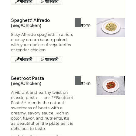
मांसाहारी
शाकाहारी
Spaghetti Alfredo
(Veg/Chicken)
₹279
Silky Alfredo spaghetti in a rich,
cheesy cream sauce, paired
with your choice of vegetables
मांसाहारी
शाकाहारी
Beetroot Pasta
(Veg/Chicken)
₹249
A vibrant and earthy twist on
classic pasta — our **Beetroot
Pasta** blends the natural
sweetness of beets with a
creamy, savory sauce. Rich in
color, flavor, and nutrients, it’s
as beautiful on the plate as it is
delicious to taste.