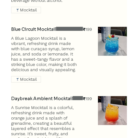
beverage without alcohol.
Mocktail
⁠Blue Circuit Mocktail
₹199
A Blue Lagoon Mocktail is a
vibrant, refreshing drink made
with blue curaçao syrup, lemon
juice, and soda or lemonade. It
has a sweet-tangy flavor and a
striking blue color, making it both
delicious and visually appealing.
Mocktail
Daybreak Ambient Mocktail
₹199
A Sunrise Mocktail is a colorful,
refreshing drink made with
orange juice and a splash of
grenadine, creating a beautiful
layered effect that resembles a
sunrise. It’s sweet, fruity, and