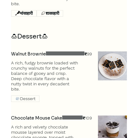
bite.
मांसाहारी
शाकाहारी
🍮Dessert🍮
Walnut Brownie
₹99
A rich, fudgy brownie loaded with
crunchy walnuts for the perfect
balance of gooey and crisp.
Deep chocolate flavor with a
nutty twist in every decadent
bite.
Dessert
Chocolate Mouse Cake
₹109
A rich and velvety chocolate
mousse layered over moist
chocolate sponge, topped with