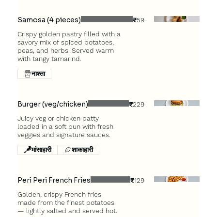
Samosa (4 pieces)
₹59
Crispy golden pastry filled with a
savory mix of spiced potatoes,
peas, and herbs. Served warm
with tangy tamarind.
नाश्ता
Burger (veg/chicken)
₹229
Juicy veg or chicken patty
loaded in a soft bun with fresh
मांसाहारी
शाकाहारी
Peri Peri French Fries
₹129
Golden, crispy French fries
made from the finest potatoes
— lightly salted and served hot.