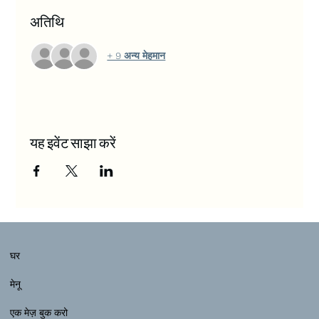
अतिथि
+ 9 अन्य मेहमान
यह इवेंट साझा करें
घर
मेनू
एक मेज़ बुक करो