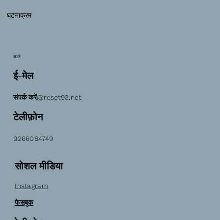
घटनाक्रम
संपर्क
ई-मेल
संपर्क करें@reset93.net
टेलीफ़ोन
9266084749
सोशल मीडिया
Instagram
फेसबुक