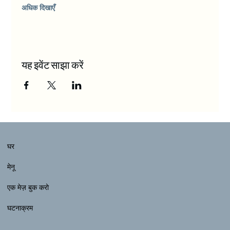
अधिक दिखाएँ
यह इवेंट साझा करें
घर
मेनू
एक मेज़ बुक करो
घटनाक्रम