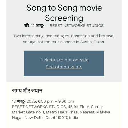
Song to Song movie
Screening
रवि, 12 अक्टू॰
  |  
RESET NETWORKS STUDIOS
Two intersecting love triangles. obsession and betrayal
set against the music scene in Austin, Texas.
Tickets are not on sale
See other events
समय और स्थान
12 अक्टू॰ 2025, 6:50 pm – 9:00 pm
RESET NETWORKS STUDIOS, 45 1st Floor, Corner
Market Gate no. 1, Metro Hauz Khas, Nearest, Malviya
Nagar, New Delhi, Delhi 110017, India