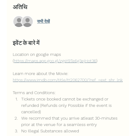
अतिथि
सभी देखें
इवेंट के बारे में
Location on google maps 
(
https://maps.app.goo.gl/zgsY9Te6g3ejHot36
)
Learn more about the Movie: 
https://www.imdb.com/title/tt2062700/?ref_=ext_shr_lnk
Terms and Conditions:
Tickets once booked cannot be exchanged or 
refunded (Refunds only Possible if the event is 
cancelled)
We recommed that you arrive atleast 30-minutes 
prior at the venue for a seamless entry
No Illegal Substances allowed