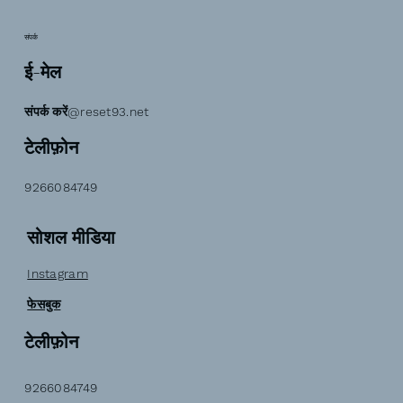
संपर्क
ई-मेल
संपर्क करें@reset93.net
टेलीफ़ोन
9266084749
सोशल मीडिया
Instagram
फेसबुक
टेलीफ़ोन
9266084749