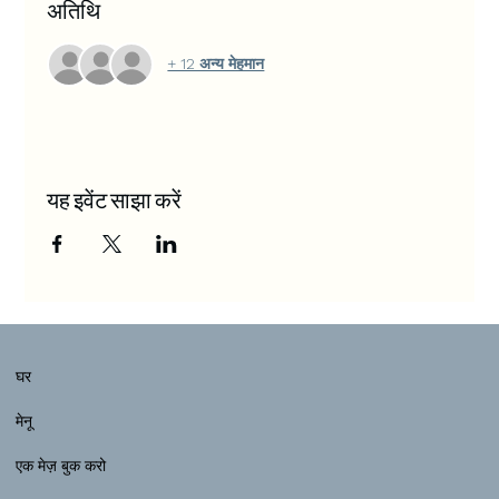
अतिथि
+ 12 अन्य मेहमान
यह इवेंट साझा करें
घर
मेनू
एक मेज़ बुक करो