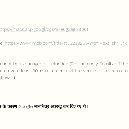
https://maps.app.goo.gl/zgsY9Te6g3ejHot36
)
e:
https://www.imdb.com/title/tt32298285/?ref_=ext_shr_lnk
nnot be exchanged or refunded (Refunds only Possible if the 
arrive atleast 30-minutes prior at the venue for a seamless
allowed
्स के कारण Google मानचित्र अवरुद्ध कर दिए गए थे।