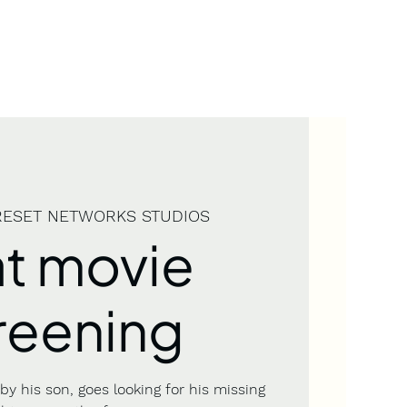
RESET NETWORKS STUDIOS
at movie
reening
y his son, goes looking for his missing