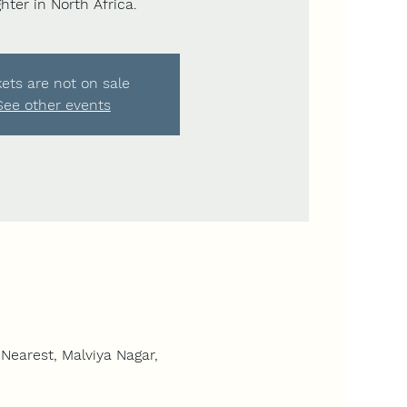
hter in North Africa.
kets are not on sale
See other events
Nearest, Malviya Nagar,