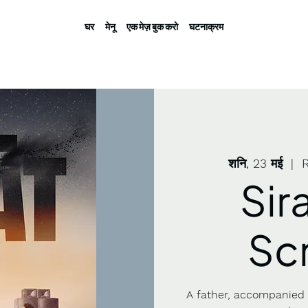
घर
मेनू
एक मेज़ बुक करो
घटनाक्रम
शनि, 23 मई
  |  
Sir
Sc
A father, accompanied b