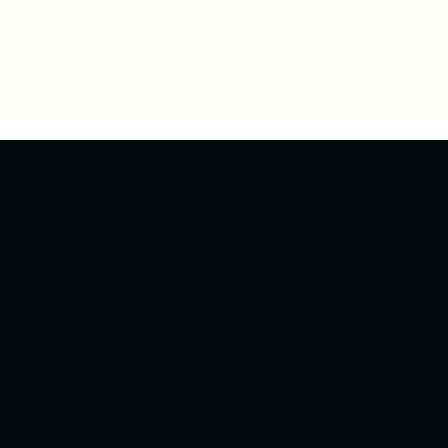
सोशल मीडिया
ई-मेल
Instagram
संपर्क करें@reset93.net
फेसबुक
टेलीफ़ोन
9266084749
टेलीफ़ोन
9266084749