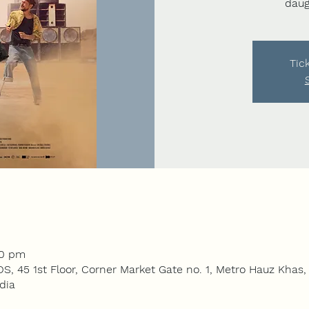
daug
Tic
30 pm
5 1st Floor, Corner Market Gate no. 1, Metro Hauz Khas, 
dia